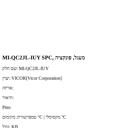
MI-QC2JL-IUY SPC, מעגל, פונקציה
שם חלק: MI-QC2JL-IUY
יצרן: VICOR[Vicor Corporation]
אריזה:
תיאור:
Pins:
טמפרטורת: מינימום °C | מקסימלי °C
גודל: KB