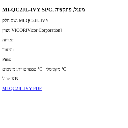
MI-QC2JL-IVY SPC, מעגל, פונקציה
שם חלק: MI-QC2JL-IVY
יצרן: VICOR[Vicor Corporation]
אריזה:
תיאור:
Pins:
טמפרטורת: מינימום °C | מקסימלי °C
גודל: KB
MI-QC2JL-IVY PDF